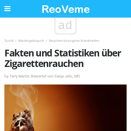
ad
Sucht
Nikotingebrauch
Rauchen-bezogene Krankheiten
Fakten und Statistiken über
Zigarettenrauchen
by Terry Martin; Bewertet von Sanja Jelic, MD